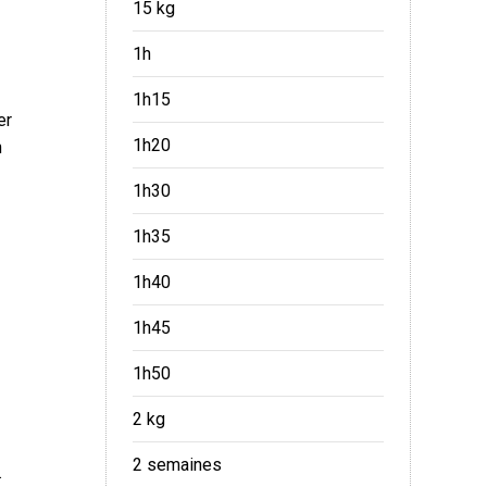
15 kg
1h
1h15
er
1h20
n
1h30
1h35
1h40
1h45
1h50
2 kg
2 semaines
.