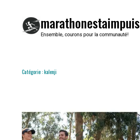
Passer
au
marathonestaimpuis
contenu
Ensemble, courons pour la communauté!
Catégorie :
kalenji