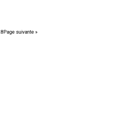
…
8
Page suivante »