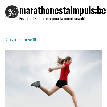
Passer
marathonestaimpuis.be
au
contenu
Ensemble, courons pour la communauté!
Catégorie :
course 10