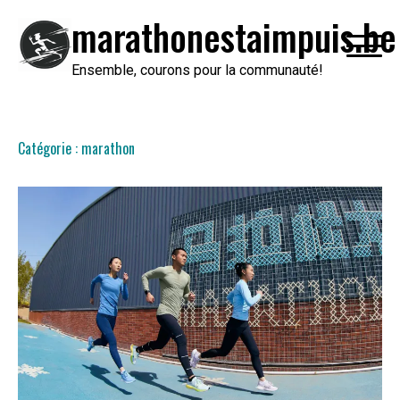
Passer
marathonestaimpuis.be
au
contenu
Ensemble, courons pour la communauté!
Catégorie :
marathon