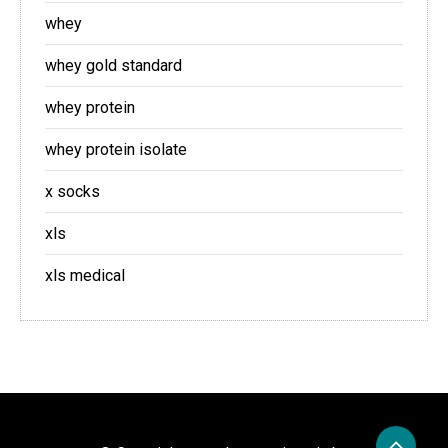
whey
whey gold standard
whey protein
whey protein isolate
x socks
xls
xls medical