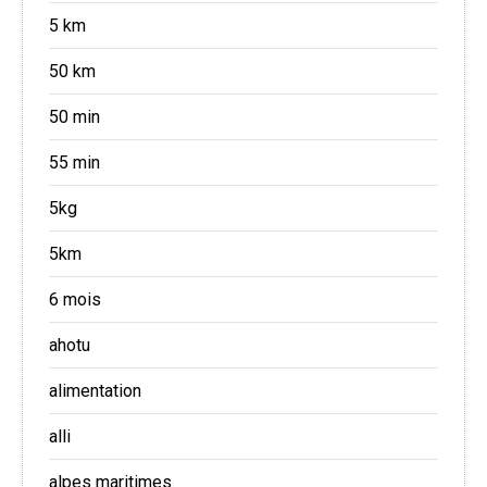
5 km
50 km
50 min
55 min
5kg
5km
6 mois
ahotu
alimentation
alli
alpes maritimes