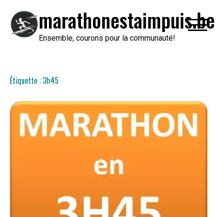
Passer
marathonestaimpuis.be
au
contenu
Ensemble, courons pour la communauté!
Étiquette :
3h45