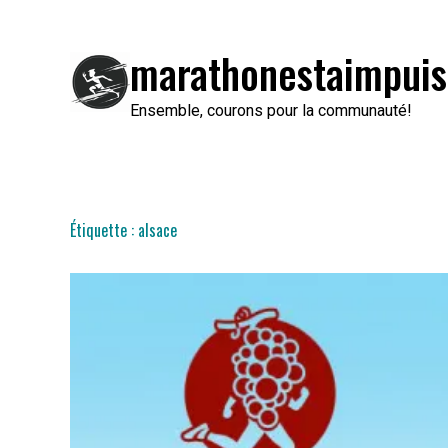
Passer
au
marathonestaimpuis
contenu
Ensemble, courons pour la communauté!
Étiquette :
alsace