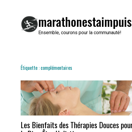
Passer
au
marathonestaimpuis
contenu
Ensemble, courons pour la communauté!
Étiquette :
complémentaires
Les Bienfaits des Thérapies Douces pou