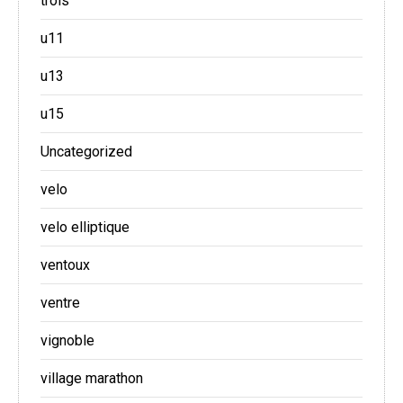
trois
u11
u13
u15
Uncategorized
velo
velo elliptique
ventoux
ventre
vignoble
village marathon