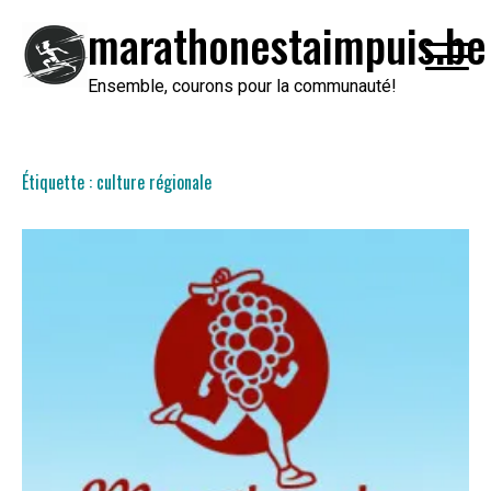
Passer
marathonestaimpuis.be
au
contenu
Ensemble, courons pour la communauté!
Étiquette :
culture régionale