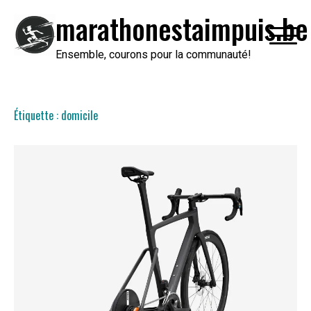
Passer
marathonestaimpuis.be
au
contenu
Ensemble, courons pour la communauté!
Étiquette :
domicile