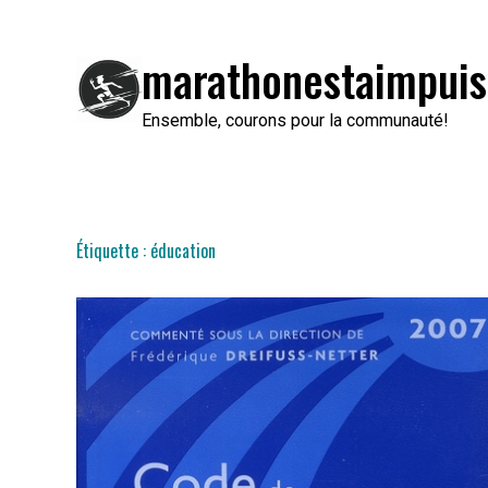
Passer
au
marathonestaimpuis
contenu
Ensemble, courons pour la communauté!
Étiquette :
éducation