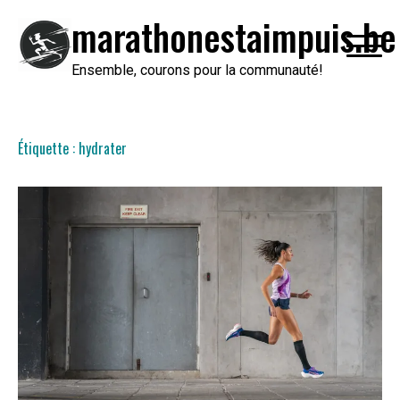
Passer
marathonestaimpuis.be
au
contenu
Ensemble, courons pour la communauté!
Étiquette :
hydrater