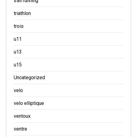
trail running
triathlon
trois
u11
u13
u15
Uncategorized
velo
velo elliptique
ventoux
ventre