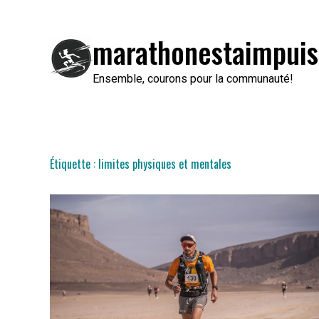
Passer
au
marathonestaimpuis
contenu
Ensemble, courons pour la communauté!
Étiquette :
limites physiques et mentales