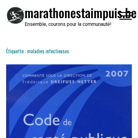
Passer
marathonestaimpuis.be
au
contenu
Ensemble, courons pour la communauté!
Étiquette :
maladies infectieuses