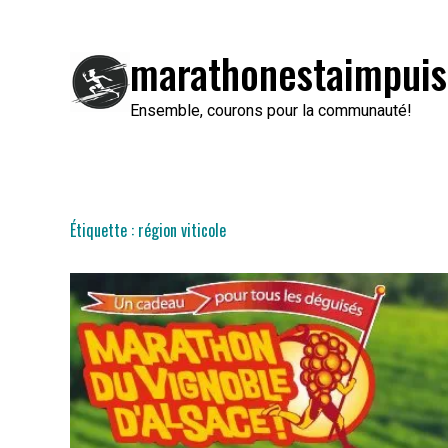
Passer
au
marathonestaimpuis
contenu
Ensemble, courons pour la communauté!
Étiquette :
région viticole