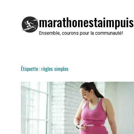
Passer
au
marathonestaimpuis
contenu
Ensemble, courons pour la communauté!
Étiquette :
règles simples