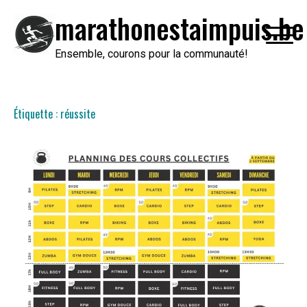
Passer
marathonestaimpuis.be
au
contenu
Ensemble, courons pour la communauté!
Étiquette :
réussite