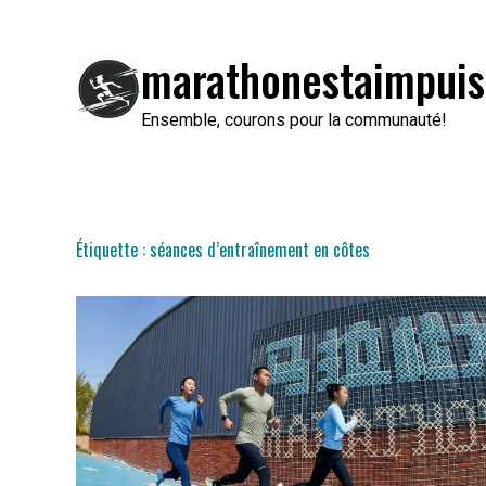
Passer
au
marathonestaimpuis
contenu
Ensemble, courons pour la communauté!
Étiquette :
séances d’entraînement en côtes