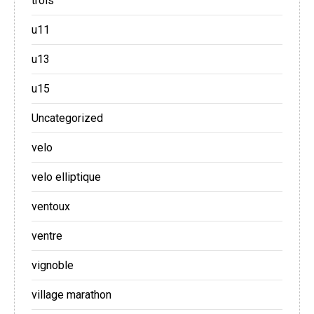
trois
u11
u13
u15
Uncategorized
velo
velo elliptique
ventoux
ventre
vignoble
village marathon