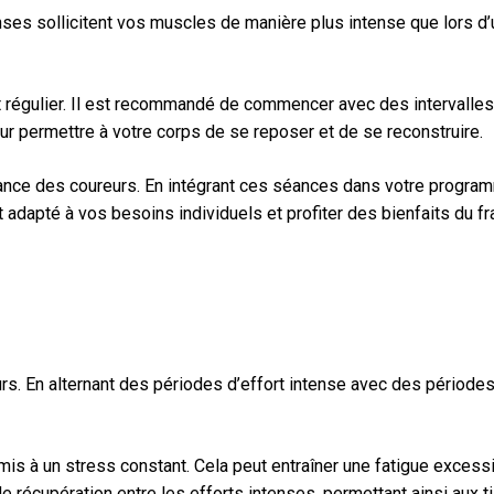
enses sollicitent vos muscles de manière plus intense que lors 
et régulier. Il est recommandé de commencer avec des intervalles
ur permettre à votre corps de se reposer et de se reconstruire.
stance des coureurs. En intégrant ces séances dans votre progra
 adapté à vos besoins individuels et profiter des bienfaits du f
rs. En alternant des périodes d’effort intense avec des période
s à un stress constant. Cela peut entraîner une fatigue excessiv
récupération entre les efforts intenses, permettant ainsi aux ti