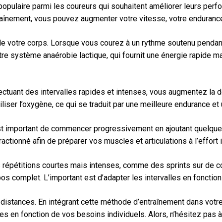
opulaire parmi les coureurs qui souhaitent améliorer leurs perf
aînement, vous pouvez augmenter votre vitesse, votre endurance 
e votre corps. Lorsque vous courez à un rythme soutenu pendant 
tre système anaérobie lactique, qui fournit une énergie rapide m
effectuant des intervalles rapides et intenses, vous augmentez l
tiliser l’oxygène, ce qui se traduit par une meilleure endurance 
est important de commencer progressivement en ajoutant quelques 
tionné afin de préparer vos muscles et articulations à l’effort 
s répétitions courtes mais intenses, comme des sprints sur de c
 complet. L’important est d’adapter les intervalles en fonction 
s distances. En intégrant cette méthode d’entraînement dans vot
es en fonction de vos besoins individuels. Alors, n’hésitez pas 