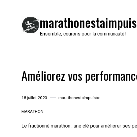
Passer
au
marathonestaimpuis
contenu
Ensemble, courons pour la communauté!
Améliorez vos performance
18 juillet 2023
marathonestaimpuisbe
MARATHON
Le fractionné marathon : une clé pour améliorer ses 