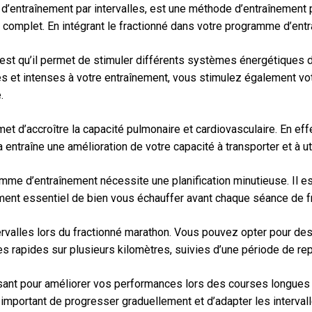
’entraînement par intervalles, est une méthode d’entraînement p
complet. En intégrant le fractionné dans votre programme d’entr
est qu’il permet de stimuler différents systèmes énergétiques d
des et intenses à votre entraînement, vous stimulez également vo
.
rmet d’accroître la capacité pulmonaire et cardiovasculaire. En 
 entraîne une amélioration de votre capacité à transporter et à u
amme d’entraînement nécessite une planification minutieuse. Il 
ment essentiel de bien vous échauffer avant chaque séance de frac
ervalles lors du fractionné marathon. Vous pouvez opter pour de
apides sur plusieurs kilomètres, suivies d’une période de repos
issant pour améliorer vos performances lors des courses longue
 important de progresser graduellement et d’adapter les intervall