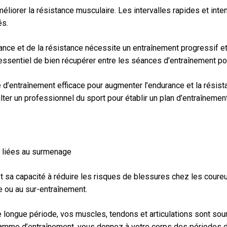
éliorer la résistance musculaire. Les intervalles rapides et int
és.
urance et de la résistance nécessite un entraînement progressif 
 essentiel de bien récupérer entre les séances d’entraînement po
e d’entraînement efficace pour augmenter l’endurance et la rési
ter un professionnel du sport pour établir un plan d’entraînement
s liées au surmenage
 sa capacité à réduire les risques de blessures chez les coureu
e ou au sur-entraînement.
ongue période, vos muscles, tendons et articulations sont soumi
ramme d’entraînement, vous donnez à votre corps des périodes de 