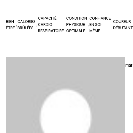
CAPACITÉ
CONDITION
CONFIANCE
BIEN-
CALORIES
COUREUR
CARDIO-
PHYSIQUE
EN SOI-
ÊTRE
BRÛLÉES
DÉBUTANT
RESPIRATOIRE
OPTIMALE
MÊME
mar