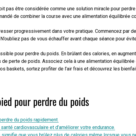
doit pas être considérée comme une solution miracle pour perdre 
mmandé de combiner la course avec une alimentation équilibrée 
progresser progressivement dans votre pratique. Commencez par d
 N’oubliez pas de vous échauffer avant chaque séance pour éviter
ssible pour perdre du poids. En brûlant des calories, en augment
s de perte de poids. Associez cela à une alimentation équilibrée 
s baskets, sortez profiter de l’air frais et découvrez les bienfai
pied pour perdre du poids
 perdre du poids rapidement.
 santé cardiovasculaire et d’améliorer votre endurance.
 signifie que vous brûlez plus de calories même lorsque vous n