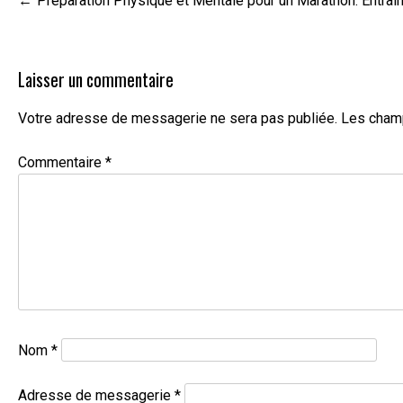
Préparation Physique et Mentale pour un Marathon: Entraî
de
l’article
Laisser un commentaire
Votre adresse de messagerie ne sera pas publiée.
Les champ
Commentaire
*
Nom
*
Adresse de messagerie
*