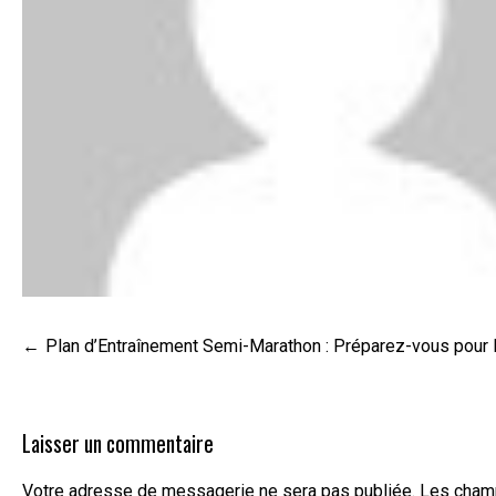
Navigation
Plan d’Entraînement Semi-Marathon : Préparez-vous pour l
de
l’article
Laisser un commentaire
Votre adresse de messagerie ne sera pas publiée.
Les champ