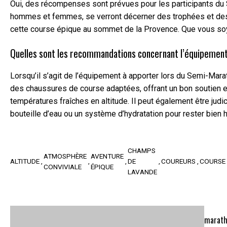
Oui, des récompenses sont prévues pour les participants du
hommes et femmes, se verront décerner des trophées et des mé
cette course épique au sommet de la Provence. Que vous soye
Quelles sont les recommandations concernant l’équipement 
Lorsqu’il s’agit de l’équipement à apporter lors du Semi-Mar
des chaussures de course adaptées, offrant un bon soutien et
températures fraîches en altitude. Il peut également être jud
bouteille d’eau ou un système d’hydratation pour rester bien h
CHAMPS
ATMOSPHÈRE
AVENTURE
ALTITUDE
DE
COUREURS
COURSE
CONVIVIALE
ÉPIQUE
LAVANDE
marath