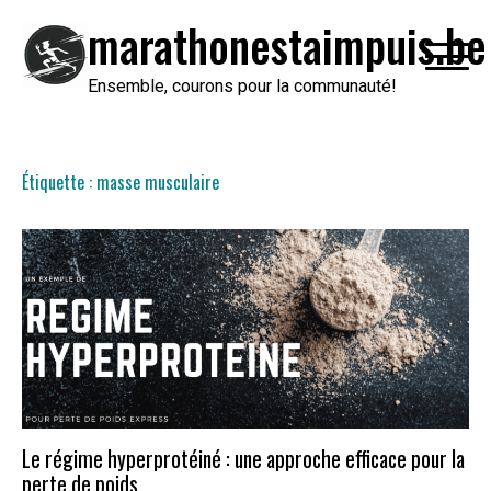
Passer
marathonestaimpuis.be
au
contenu
Ensemble, courons pour la communauté!
Étiquette :
masse musculaire
Le régime hyperprotéiné : une approche efficace pour la
perte de poids