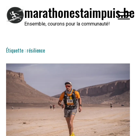
Passer
marathonestaimpuis.be
au
contenu
Ensemble, courons pour la communauté!
Étiquette :
résilience