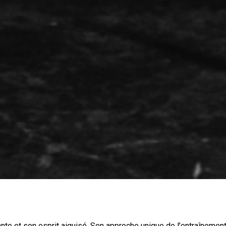
urante et son esprit aiguisé. Son approche unique de l’entraîne