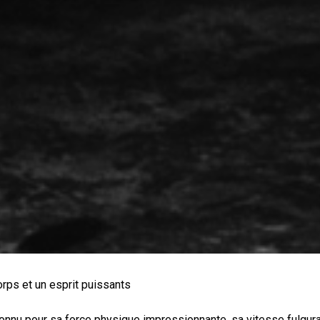
rps et un esprit puissants
t connu pour sa force physique impressionnante, sa vitesse fulg