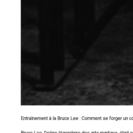
Entraînement à la Bruce Lee : Comment se forger un co
Bruce Lee, l’icône légendaire des arts martiaux, étai