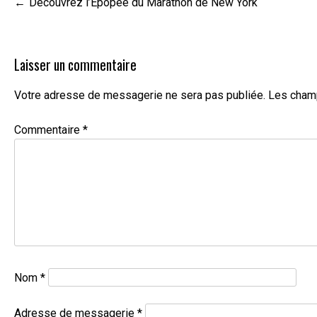
Navigation
Découvrez l’Épopée du Marathon de New York
de
l’article
Laisser un commentaire
Votre adresse de messagerie ne sera pas publiée.
Les champ
Commentaire
*
Nom
*
Adresse de messagerie
*