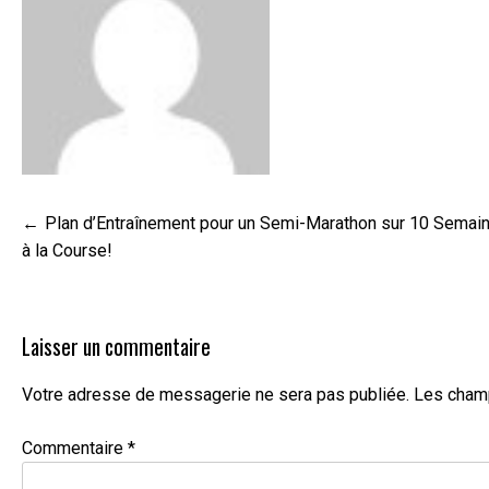
Navigation
Plan d’Entraînement pour un Semi-Marathon sur 10 Semai
de
à la Course!
l’article
Laisser un commentaire
Votre adresse de messagerie ne sera pas publiée.
Les champ
Commentaire
*