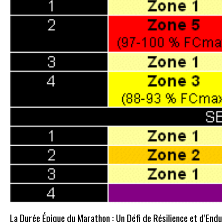
La Durée Épique du Marathon : Un Défi de Résilience et d’End