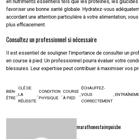
en nutriments essentiels tels que les protéines, les glucides
favoriser une bonne santé globale. Hydratez-vous adéquateme
accordant une attention particulière à votre alimentation, vo
plus efficacement.
Consultez un professionnel si nécessaire
Il est essentiel de souligner l’importance de consulter un p
en course à pied. Un professionnel pourra évaluer votre condi
blessures. Leur expertise peut contribuer à maximiser vos prog
CLÉ DE
ÉCHAUFFEZ-
BIEN-
CONDITION
COURSE
LA
VOUS
ENTRAÎNEM
ÊTRE
PHYSIQUE
À PIED
RÉUSSITE
CORRECTEMENT
marathonestaimpuisbe