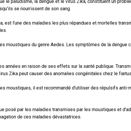
ue le paludisme, la dengue et le virus Zika, constituent un pr
qu’ils se nourrissent de son sang.
 est l’une des maladies les plus répandues et mortelles transmi
les.
 les moustiques du genre Aedes. Les symptômes de la dengue com
ières années en raison de ses effets sur la santé publique. Tran
virus Zika peut causer des anomalies congénitales chez le fœtus
es moustiques, il est recommandé d’utiliser des répulsifs anti
isque posé par les maladies transmises par les moustiques et d’
propagation de ces maladies dévastatrices.