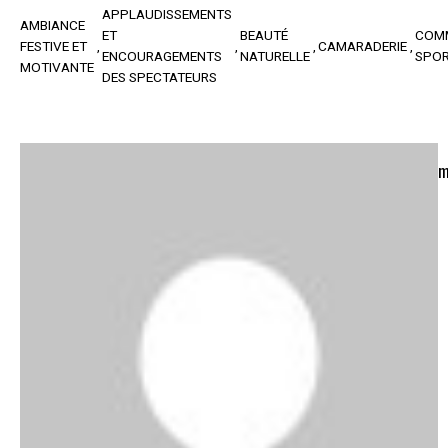
APPLAUDISSEMENTS
AMBIANCE
ET
BEAUTÉ
COM
FESTIVE ET
CAMARADERIE
ENCOURAGEMENTS
NATURELLE
SPOR
MOTIVANTE
DES SPECTATEURS
m