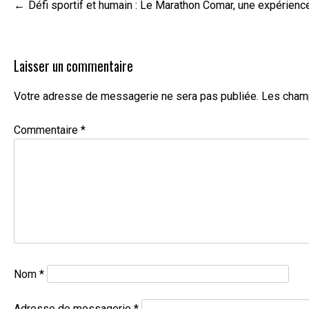
Navigation
Défi sportif et humain : Le Marathon Comar, une expérience
de
l’article
Laisser un commentaire
Votre adresse de messagerie ne sera pas publiée.
Les champ
Commentaire
*
Nom
*
Adresse de messagerie
*