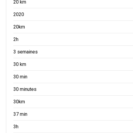
20 km
2020
20km
2h
3 semaines
30 km
30 min
30 minutes
30km
37 min
3h