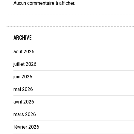
Aucun commentaire à afficher.
ARCHIVE
août 2026
juillet 2026
juin 2026
mai 2026
avril 2026
mars 2026
février 2026