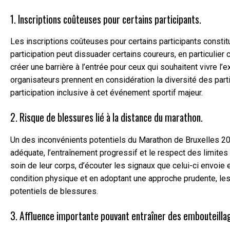
1. Inscriptions coûteuses pour certains participants.
Les inscriptions coûteuses pour certains participants consti
participation peut dissuader certains coureurs, en particulier
créer une barrière à l’entrée pour ceux qui souhaitent vivre l’e
organisateurs prennent en considération la diversité des part
participation inclusive à cet événement sportif majeur.
2. Risque de blessures lié à la distance du marathon.
Un des inconvénients potentiels du Marathon de Bruxelles 202
adéquate, l’entraînement progressif et le respect des limites
soin de leur corps, d’écouter les signaux que celui-ci envoie 
condition physique et en adoptant une approche prudente, les
potentiels de blessures.
3. Affluence importante pouvant entraîner des embouteillag