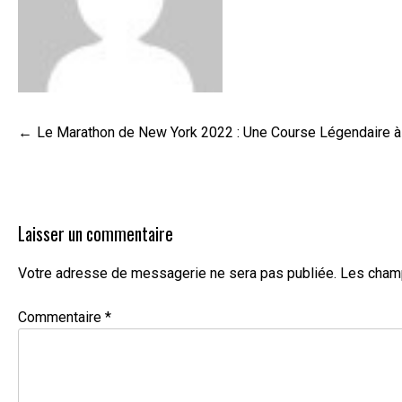
Navigation
Le Marathon de New York 2022 : Une Course Légendaire 
de
l’article
Laisser un commentaire
Votre adresse de messagerie ne sera pas publiée.
Les champ
Commentaire
*