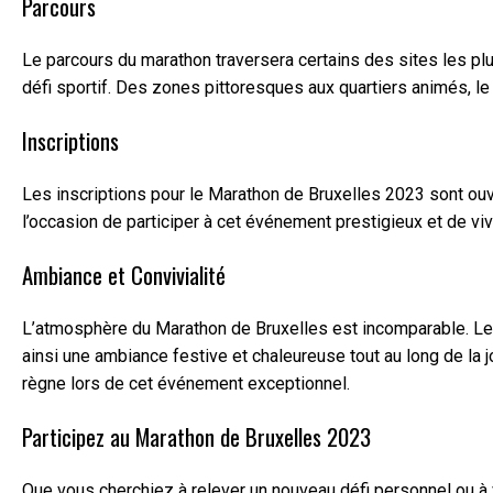
Parcours
Le parcours du marathon traversera certains des sites les plus
défi sportif. Des zones pittoresques aux quartiers animés, l
Inscriptions
Les inscriptions pour le Marathon de Bruxelles 2023 sont ou
l’occasion de participer à cet événement prestigieux et de viv
Ambiance et Convivialité
L’atmosphère du Marathon de Bruxelles est incomparable. Les
ainsi une ambiance festive et chaleureuse tout au long de la
règne lors de cet événement exceptionnel.
Participez au Marathon de Bruxelles 2023
Que vous cherchiez à relever un nouveau défi personnel ou à 