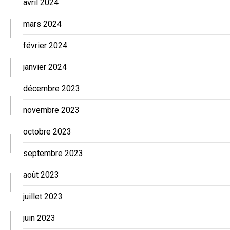
avril 2024
mars 2024
février 2024
janvier 2024
décembre 2023
novembre 2023
octobre 2023
septembre 2023
août 2023
juillet 2023
juin 2023