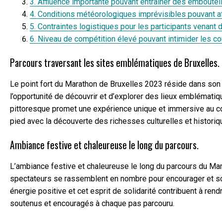
3. Affluence importante pouvant entraîner des embouteil
4. Conditions météorologiques imprévisibles pouvant a
5. Contraintes logistiques pour les participants venant d
6. Niveau de compétition élevé pouvant intimider les c
Parcours traversant les sites emblématiques de Bruxelles.
Le point fort du Marathon de Bruxelles 2023 réside dans son 
l’opportunité de découvrir et d’explorer des lieux emblématiqu
pittoresque promet une expérience unique et immersive au cœu
pied avec la découverte des richesses culturelles et historiqu
Ambiance festive et chaleureuse le long du parcours.
L’ambiance festive et chaleureuse le long du parcours du Mar
spectateurs se rassemblent en nombre pour encourager et sout
énergie positive et cet esprit de solidarité contribuent à re
soutenus et encouragés à chaque pas parcouru.