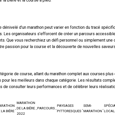
r la bière et la course à pied.
dénivelé d’un marathon peut varier en fonction du tracé spécifi
. Les organisateurs s’efforcent de créer un parcours accessible
pants. Que vous recherchiez un défi personnel ou simplement une 
otre passion pour la course et la découverte de nouvelles saveur
atégorie de course, allant du marathon complet aux courses plu
ns pour les meilleurs dans chaque catégorie. Les résultats comp
ts de consulter leurs performances et de célébrer leurs réalisati
MARATHON
ARATHON
PAYSAGES
SEMI-
SPÉCIA
DE LA BIÈRE
PARCOURS
 LA BIÈRE
PITTORESQUES
MARATHON
LOCAL
2022