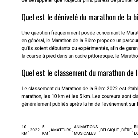
de se rappeler que l’objectif principal est de profiter 
Quel est le dénivelé du marathon de la b
Une question fréquemment posée concernant le Marathon
en général, le Marathon de la Bière propose un parcou
qu’ils soient débutants ou expérimentés, afin de gara
la course à pied dans un cadre pittoresque, le Maratho
Quel est le classement du marathon de l
Le classement du Marathon de la Bière 2022 est établ
marathon, les 10 km et les 5 km. Les coureurs sont c
généralement publiés après la fin de l’événement sur l
10
5
ANIMATIONS
B
2022
AMATEURS
BELGIQUE
BIÈRE
KM
KM
MUSICALES
L