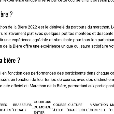
de l’expérience unique offerte par cette course alliant passion pou
ière ?
 de la Bière 2022 est le dénivelé du parcours du marathon. Le 
rs relativement plat avec quelques petites montées et descentes
ntir une expérience agréable et stimulante pour tous les partici
n de la Bière offre une expérience unique qui saura satisfaire v
a bière ?
i en fonction des performances des participants dans chaque c
lassés en fonction de leur temps de course, avec des distinctio
e site officiel du Marathon de la Bière, permettant aux participan
COUREURS
IÈRES
BRASSEURS
COURSE
CULTURE
MARATHON
M
DU MONDE
OCALES
LOCAUX
À PIED
BRASSICOLE
COMPLET
DE
ENTIER