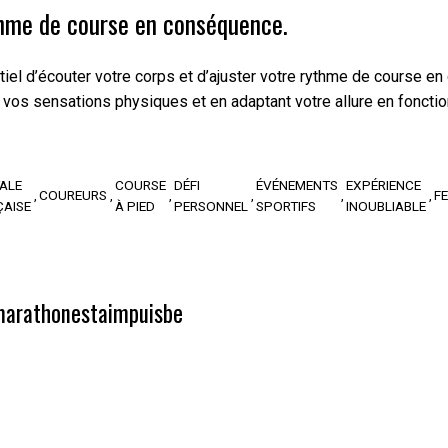
thme de course en conséquence.
ntiel d’écouter votre corps et d’ajuster votre rythme de course e
nt vos sensations physiques et en adaptant votre allure en fonct
ALE
COURSE
DÉFI
ÉVÉNEMENTS
EXPÉRIENCE
COUREURS
FE
ÇAISE
À PIED
PERSONNEL
SPORTIFS
INOUBLIABLE
arathonestaimpuisbe