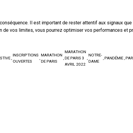
n conséquence. Il est important de rester attentif aux signaux qu
ion de vos limites, vous pourrez optimiser vos performances et p
MARATHON
INSCRIPTIONS
MARATHON
NOTRE-
STIVE
DE PARIS 3
PANDÉMIE
PAR
OUVERTES
DE PARIS
DAME
AVRIL 2022