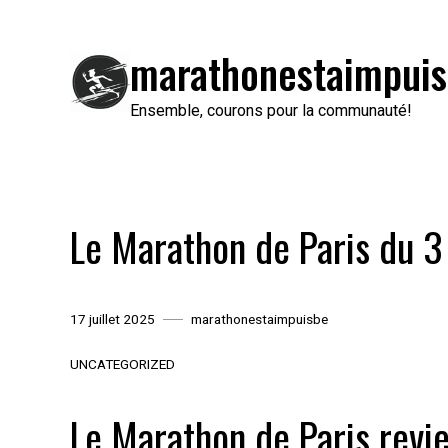
Passer
au
marathonestaimpuis
contenu
Ensemble, courons pour la communauté!
Le Marathon de Paris du 3
17 juillet 2025
marathonestaimpuisbe
UNCATEGORIZED
Le Marathon de Paris revie