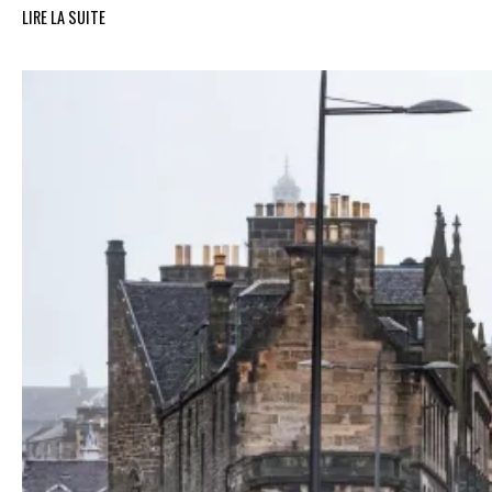
LIRE LA SUITE