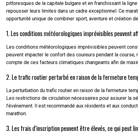
pittoresques de la capitale bulgare et en franchissant la lig
repousser leurs limites dans un cadre exceptionnel. Ce marat
opportunité unique de combiner sport, aventure et création d
1. Les conditions météorologiques imprévisibles peuvent af
Les conditions météorologiques imprévisibles peuvent constit
peuvent impacter le confort des coureurs pendant la course, r
compte de ces facteurs climatiques changeants afin de maximi
2. Le trafic routier perturbé en raison de la fermeture t
La perturbation du trafic routier en raison de la fermeture t
Les restrictions de circulation nécessaires pour assurer la s
l’événement. Il est recommandé aux résidents et aux conducteur
marathon.
3. Les frais d’inscription peuvent être élevés, ce qui peut l