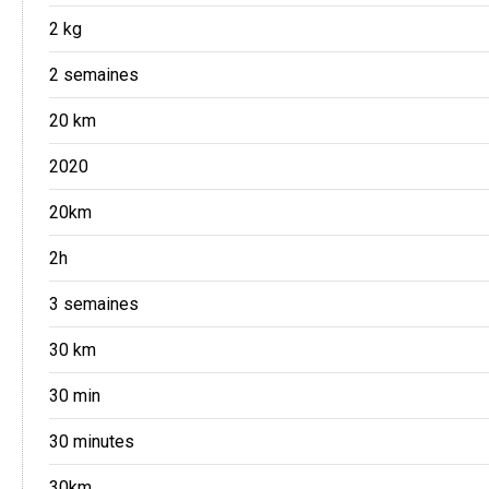
2 kg
2 semaines
20 km
2020
20km
2h
3 semaines
30 km
30 min
30 minutes
30km