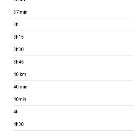
37 min
3h
3h15
3h30
3h45
40 km
40 min
40min
4h
4h30