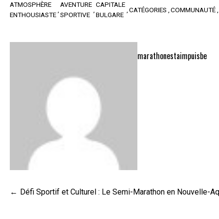
ATMOSPHÈRE
AVENTURE
CAPITALE
CATÉGORIES
COMMUNAUTÉ
ENTHOUSIASTE
SPORTIVE
BULGARE
marathonestaimpuisbe
Navigation
Défi Sportif et Culturel : Le Semi-Marathon en Nouvelle-Aq
de
l’article