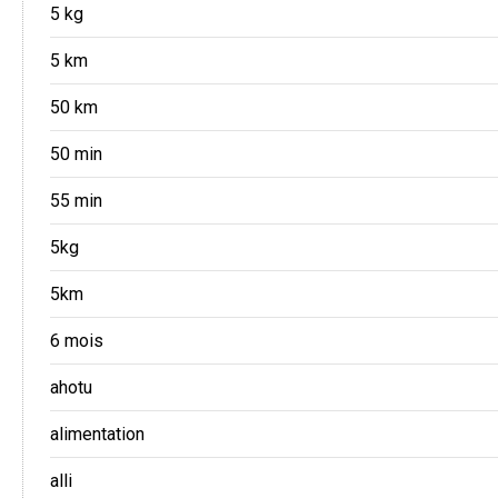
5 kg
5 km
50 km
50 min
55 min
5kg
5km
6 mois
ahotu
alimentation
alli