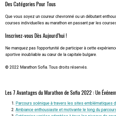
Des Catégories Pour Tous
Que vous soyez un coureur chevronné ou un débutant enthousi
courses individuelles au marathon en passant par les courses
Inscrivez-vous Dès Aujourd’hui !
Ne manquez pas l’opportunité de participer à cette expérienc
sportive inoubliable au cœur de la capitale bulgare.
© 2022 Marathon Sofia. Tous droits réservés.
Les 7 Avantages du Marathon de Sofia 2022 : Un Événeme
Parcours scénique à travers les sites emblématiques d
Ambiance enthousiaste et motivante le long du parcours