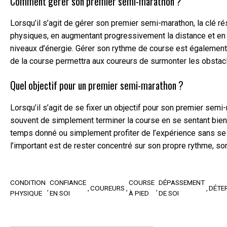
Comment gérer son premier semi-marathon ?
Lorsqu’il s’agit de gérer son premier semi-marathon, la clé r
physiques, en augmentant progressivement la distance et en tr
niveaux d’énergie. Gérer son rythme de course est également c
de la course permettra aux coureurs de surmonter les obstacles
Quel objectif pour un premier semi-marathon ?
Lorsqu’il s’agit de se fixer un objectif pour son premier semi-
souvent de simplement terminer la course en se sentant bien 
temps donné ou simplement profiter de l’expérience sans se 
l’important est de rester concentré sur son propre rythme, son 
CONDITION
CONFIANCE
COURSE
DÉPASSEMENT
COUREURS
DÉTE
PHYSIQUE
EN SOI
À PIED
DE SOI