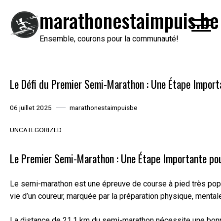
Passer
marathonestaimpuis.be
au
contenu
Ensemble, courons pour la communauté!
Le Défi du Premier Semi-Marathon : Une Étape Import
06 juillet 2025
marathonestaimpuisbe
UNCATEGORIZED
Le Premier Semi-Marathon : Une Étape Importante pou
Le semi-marathon est une épreuve de course à pied très popul
vie d’un coureur, marquée par la préparation physique, mental
La distance de 21,1 km du semi-marathon nécessite une bonne