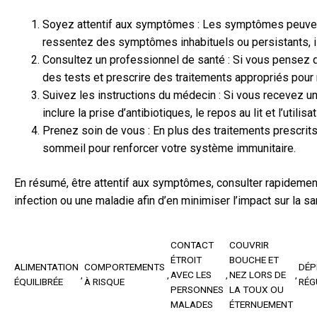
Soyez attentif aux symptômes : Les symptômes peuvent var
ressentez des symptômes inhabituels ou persistants, il
Consultez un professionnel de santé : Si vous pensez qu
des tests et prescrire des traitements appropriés pour 
Suivez les instructions du médecin : Si vous recevez un 
inclure la prise d’antibiotiques, le repos au lit et l’util
Prenez soin de vous : En plus des traitements prescrit
sommeil pour renforcer votre système immunitaire.
En résumé, être attentif aux symptômes, consulter rapidement
infection ou une maladie afin d’en minimiser l’impact sur la 
CONTACT
COUVRIR
ÉTROIT
BOUCHE ET
ALIMENTATION
COMPORTEMENTS
DÉP
AVEC LES
NEZ LORS DE
ÉQUILIBRÉE
À RISQUE
RÉG
PERSONNES
LA TOUX OU
MALADES
ÉTERNUEMENT