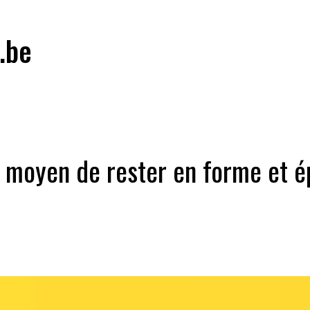
.be
un moyen de rester en forme et 