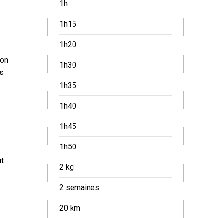
1h
1h15
1h20
ion
1h30
es
1h35
1h40
1h45
1h50
ut
2 kg
2 semaines
20 km