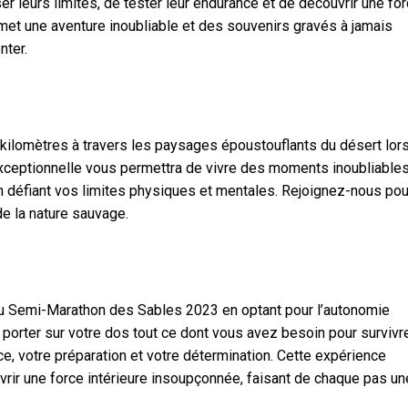
ser leurs limites, de tester leur endurance et de découvrir une fo
met une aventure inoubliable et des souvenirs gravés à jamais
nter.
 kilomètres à travers les paysages époustouflants du désert lor
ceptionnelle vous permettra de vivre des moments inoubliable
n défiant vos limites physiques et mentales. Rejoignez-nous pou
e la nature sauvage.
du Semi-Marathon des Sables 2023 en optant pour l’autonomie
porter sur votre dos tout ce dont vous avez besoin pour survivr
nce, votre préparation et votre détermination. Cette expérience
rir une force intérieure insoupçonnée, faisant de chaque pas un