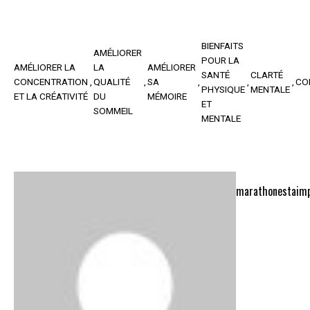
BIENFAITS
AMÉLIORER
POUR LA
AMÉLIORER LA
LA
AMÉLIORER
SANTÉ
CLARTÉ
CONCENTRATION
QUALITÉ
SA
CO
PHYSIQUE
MENTALE
ET LA CRÉATIVITÉ
DU
MÉMOIRE
ET
SOMMEIL
MENTALE
marathonestaimp