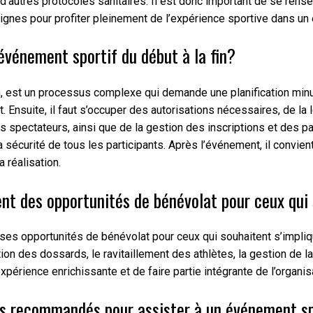
t d’autres protocoles sanitaires. Il est donc important de se re
signes pour profiter pleinement de l’expérience sportive dans un
événement sportif du début à la fin?
in, est un processus complexe qui demande une planification minu
et. Ensuite, il faut s’occuper des autorisations nécessaires, de l
les spectateurs, ainsi que de la gestion des inscriptions et des
 sécurité de tous les participants. Après l’événement, il convient
a réalisation.
ent des opportunités de bénévolat pour ceux qui
s opportunités de bénévolat pour ceux qui souhaitent s’implique
bution des dossards, le ravitaillement des athlètes, la gestion de
xpérience enrichissante et de faire partie intégrante de l’organ
s recommandés pour assister à un événement sp