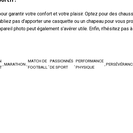
ur garantir votre confort et votre plaisir. Optez pour des chau
liez pas d’apporter une casquette ou un chapeau pour vous proté
areil photo peut également s’avérer utile. Enfin, n’hésitez pas à
N
MATCH DE
PASSIONNÉS
PERFORMANCE
MARATHON
PERSÉVÉRANC
T
FOOTBALL
DE SPORT
PHYSIQUE