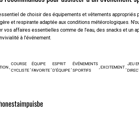
essentiel de choisir des équipements et vêtements appropriés po
gère et respirante adaptée aux conditions météorologiques. N’oub
er vos affaires essentielles comme de l’eau, des snacks et un app
nvivialité à l’événement.
COURSE
ÉQUIPE
ESPRIT
ÉVÉNEMENTS
JEU E
TION
EXCITEMENT
CYCLISTE
FAVORITE
D'ÉQUIPE
SPORTIFS
DIREC
honestaimpuisbe