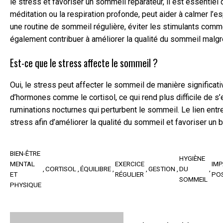
le stress et favoriser un sommeil réparateur, il est essentiel
méditation ou la respiration profonde, peut aider à calmer l’es
une routine de sommeil régulière, éviter les stimulants com
également contribuer à améliorer la qualité du sommeil malgré
Est-ce que le stress affecte le sommeil ?
Oui, le stress peut affecter le sommeil de manière significat
d’hormones comme le cortisol, ce qui rend plus difficile de s
ruminations nocturnes qui perturbent le sommeil. Le lien entre
stress afin d’améliorer la qualité du sommeil et favoriser un b
BIEN-ÊTRE
HYGIÈNE
MENTAL
EXERCICE
IM
CORTISOL
ÉQUILIBRE
GESTION
DU
ET
RÉGULIER
POS
SOMMEIL
PHYSIQUE