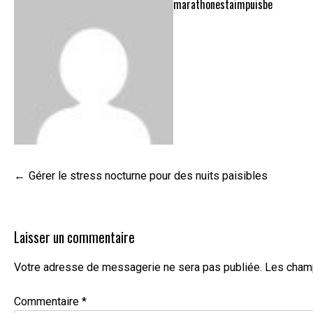
marathonestaimpuisbe
Navigation
Gérer le stress nocturne pour des nuits paisibles
de
l’article
Laisser un commentaire
Votre adresse de messagerie ne sera pas publiée.
Les champ
Commentaire
*