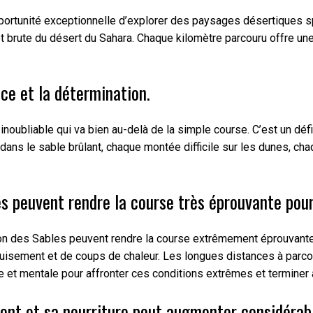
opportunité exceptionnelle d’explorer des paysages désertiques 
rute du désert du Sahara. Chaque kilomètre parcouru offre une no
nce et la détermination.
noubliable qui va bien au-delà de la simple course. C’est un déf
dans le sable brûlant, chaque montée difficile sur les dunes, ch
 peuvent rendre la course très éprouvante pour 
 des Sables peuvent rendre la course extrêmement éprouvante po
uisement et de coups de chaleur. Les longues distances à parcour
ue et mentale pour affronter ces conditions extrêmes et termine
ent et sa nourriture peut augmenter considérabl